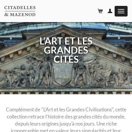
Affiche
le
menu
L’ART ET LES
GRANDES
CITÉS
Complément de "L’Art et les Grandes CIvilisations", cette
collection retrace l’histoire des grandes cités du monde,
depuis leurs origines jusqu’à nos jours. Une riche
iconographie met en valeur leurs singularités et leur