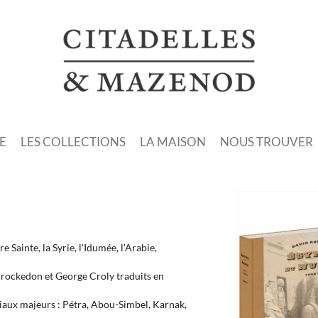
E
LES COLLECTIONS
LA MAISON
NOUS TROUVER
e Sainte, la Syrie, l'Idumée, l'Arabie,
 Brockedon et George Croly traduits en
iaux majeurs : Pétra, Abou-Simbel, Karnak,