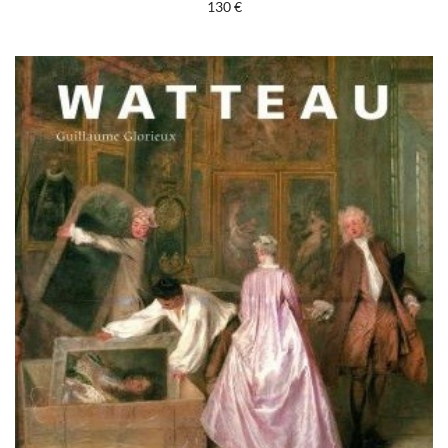
130
€