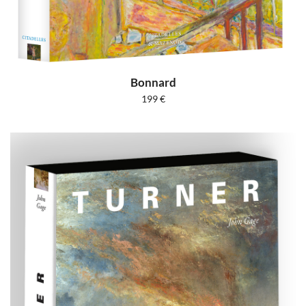
Bonnard
199
€