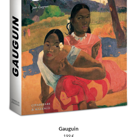
Gauguin
199
€