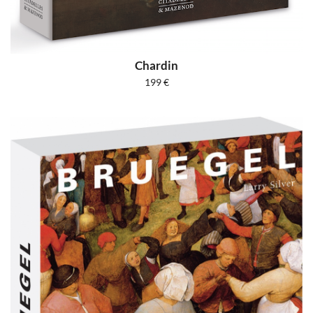
Chardin
199
€