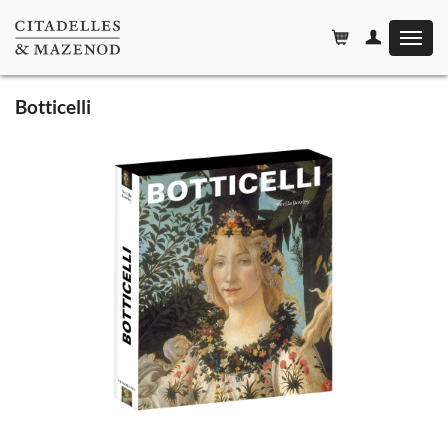
Affiche
le
menu
Botticelli