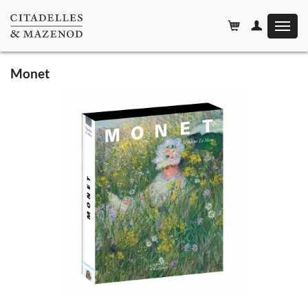
Affiche
le
menu
Monet