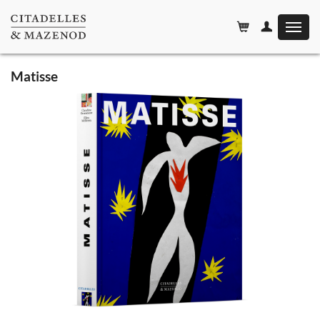
Affiche
le
menu
Matisse