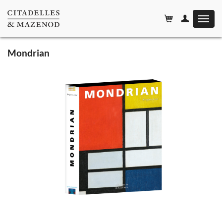
Affiche
le
menu
Mondrian