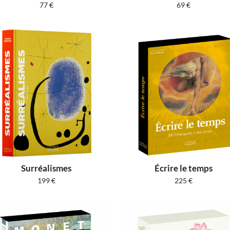
77
€
69
€
Surréalismes
Écrire le temps
199
€
225
€