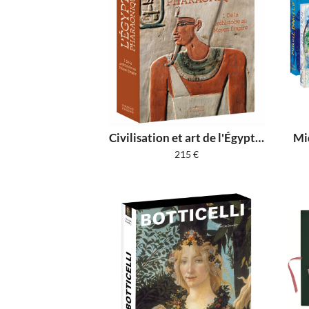
Civilisation et art de l'Égypte pharaonique
215
€