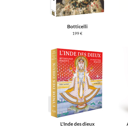
Botticelli
199
€
L'Inde des dieux