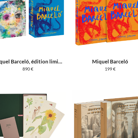
Miquel Barceló, édition limitée
Miquel Barceló
890
€
199
€