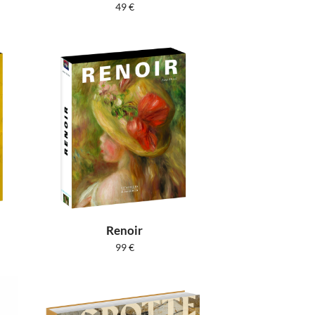
49
€
Renoir
99
€