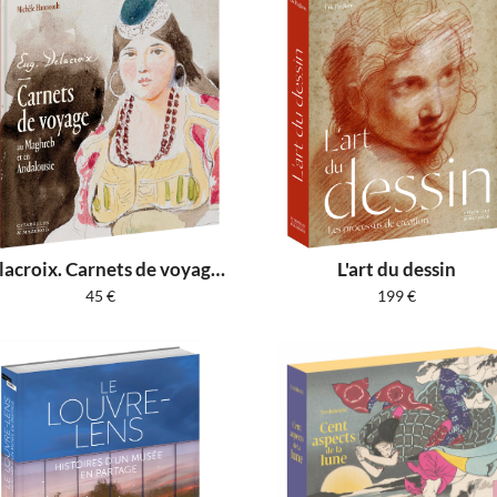
Delacroix. Carnets de voyage au Maghreb et en Andalousie
L'art du dessin
45
€
199
€