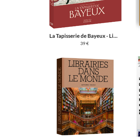
La Tapisserie de Bayeux - Livret
39
€