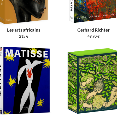
Les arts africains
Gerhard Richter
215
€
49.90
€