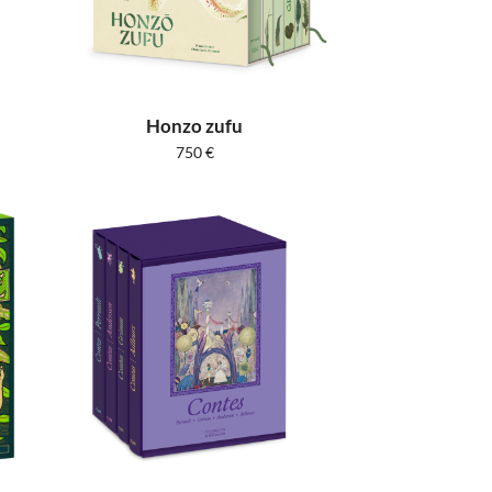
Honzo zufu
750
€