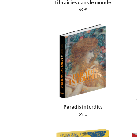
Librairies dans le monde
69
€
Paradis interdits
59
€